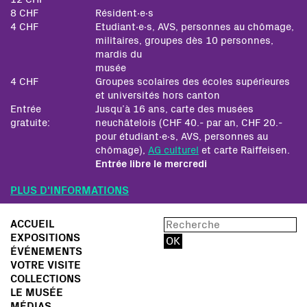
8 CHF
Résident∙e∙s
4 CHF
Etudiant∙e∙s, AVS, personnes au chômage,
militaires, groupes dès 10 personnes,
mardis du
musée
4 CHF
Groupes scolaires des écoles supérieures
et universités hors canton
Entrée
Jusqu’à 16 ans, carte des musées
gratuite:
neuchâtelois (CHF 40.- par an, CHF 20.-
pour étudiant∙e∙s, AVS, personnes au
chômage),
AG culturel
et carte Raiffeisen.
Entrée libre le mercredi
PLUS D'INFORMATIONS
ACCUEIL
EXPOSITIONS
ÉVÉNEMENTS
VOTRE VISITE
COLLECTIONS
LE MUSÉE
MÉDIAS