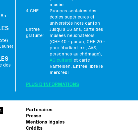
musée
4 CHF
Groupes scolaires des
18h
écoles supérieures et
universités hors canton
LES
Entrée
Jusqu’à 16 ans, carte des
gratuite:
musées neuchâtelois
ôte)
(CHF 40.- par an, CHF 20.-
Jeûne)
pour étudiant∙e∙s, AVS,
personnes au chômage),
LES
AG culturel
et carte
e des
Raiffeisen.
Entrée libre le
mercredi
PLUS D'INFORMATIONS
Partenaires
Presse
Mentions légales
Crédits