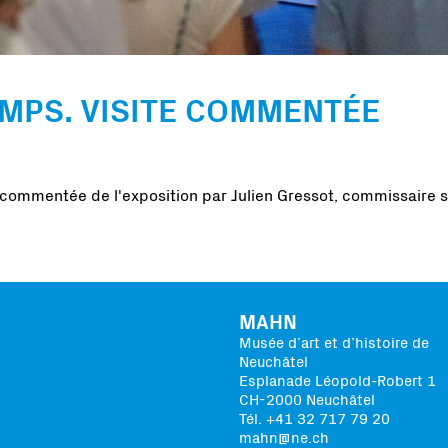
EMPS. VISITE COMMENTÉE
 commentée de l'exposition par Julien Gressot, commissaire s
MAHN
Musée d’art et d’histoire de
Neuchâtel
Esplanade Léopold-Robert 1
CH-2000 Neuchâtel
Tél. +41 32 717 79 20
mahn@ne.ch