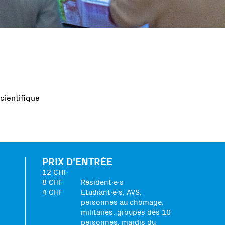
cientifique
PRIX D'ENTRÉE
12 CHF
8 CHF
Résident∙e∙s
4 CHF
Etudiant∙e∙s, AVS,
personnes au chômage,
militaires, groupes dès 10
personnes, mardis du