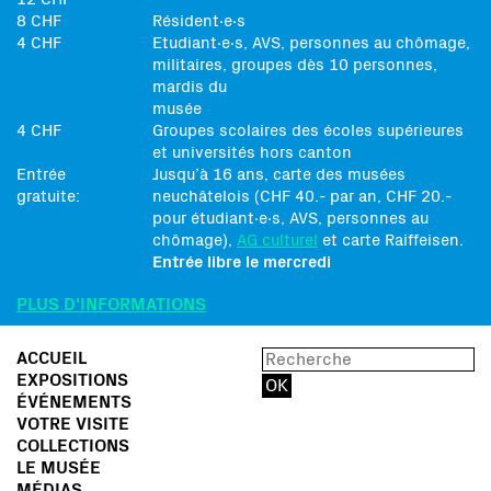
8 CHF
Résident∙e∙s
4 CHF
Etudiant∙e∙s, AVS, personnes au chômage,
militaires, groupes dès 10 personnes,
mardis du
musée
4 CHF
Groupes scolaires des écoles supérieures
et universités hors canton
Entrée
Jusqu’à 16 ans, carte des musées
gratuite:
neuchâtelois (CHF 40.- par an, CHF 20.-
pour étudiant∙e∙s, AVS, personnes au
chômage),
AG culturel
et carte Raiffeisen.
Entrée libre le mercredi
PLUS D'INFORMATIONS
ACCUEIL
EXPOSITIONS
ÉVÉNEMENTS
VOTRE VISITE
COLLECTIONS
LE MUSÉE
MÉDIAS