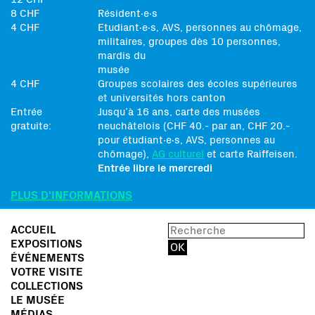
8 CHF
Résident∙e∙s
4 CHF
Etudiant∙e∙s, AVS, personnes au chômage,
militaires, groupes dès 10 personnes,
mardis du
musée
4 CHF
Groupes scolaires des écoles supérieures
et universités hors canton
Entrée
Jusqu’à 16 ans, carte des musées
gratuite:
neuchâtelois (CHF 40.- par an, CHF 20.-
pour étudiant∙e∙s, AVS, personnes au
chômage),
AG culturel
et carte Raiffeisen.
Entrée libre le mercredi
PLUS D'INFORMATIONS
ACCUEIL
EXPOSITIONS
ÉVÉNEMENTS
VOTRE VISITE
COLLECTIONS
LE MUSÉE
MÉDIAS