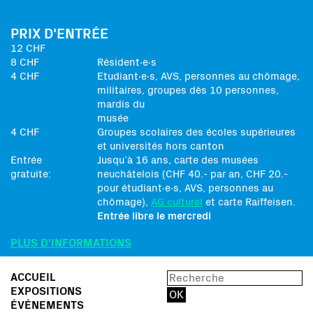
PRIX D'ENTRÉE
12 CHF
8 CHF
Résident∙e∙s
4 CHF
Etudiant∙e∙s, AVS, personnes au chômage,
militaires, groupes dès 10 personnes,
mardis du
musée
4 CHF
Groupes scolaires des écoles supérieures
et universités hors canton
Entrée
Jusqu’à 16 ans, carte des musées
gratuite:
neuchâtelois (CHF 40.- par an, CHF 20.-
pour étudiant∙e∙s, AVS, personnes au
chômage),
AG culturel
et carte Raiffeisen.
Entrée libre le mercredi
PLUS D'INFORMATIONS
ACCUEIL
EXPOSITIONS
ÉVÉNEMENTS