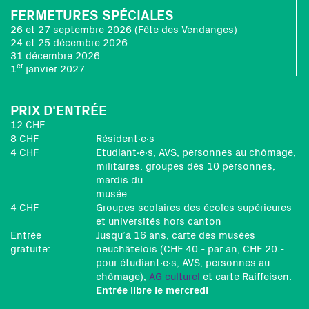
FERMETURES SPÉCIALES
26 et 27 septembre 2026 (Fête des Vendanges)
24 et 25 décembre 2026
31 décembre 2026
er
1
janvier 2027
PRIX D'ENTRÉE
12 CHF
8 CHF
Résident∙e∙s
4 CHF
Etudiant∙e∙s, AVS, personnes au chômage,
militaires, groupes dès 10 personnes,
mardis du
musée
4 CHF
Groupes scolaires des écoles supérieures
et universités hors canton
Entrée
Jusqu’à 16 ans, carte des musées
gratuite:
neuchâtelois (CHF 40.- par an, CHF 20.-
pour étudiant∙e∙s, AVS, personnes au
chômage),
AG culturel
et carte Raiffeisen.
Entrée libre le mercredi