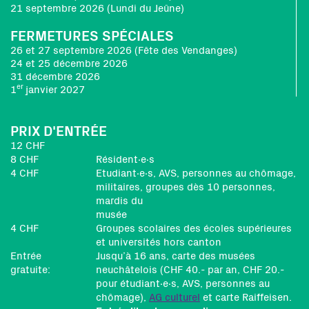
21 septembre 2026 (Lundi du Jeûne)
FERMETURES SPÉCIALES
26 et 27 septembre 2026 (Fête des Vendanges)
24 et 25 décembre 2026
31 décembre 2026
er
1
janvier 2027
PRIX D'ENTRÉE
12 CHF
8 CHF
Résident∙e∙s
4 CHF
Etudiant∙e∙s, AVS, personnes au chômage,
militaires, groupes dès 10 personnes,
mardis du
musée
4 CHF
Groupes scolaires des écoles supérieures
et universités hors canton
Entrée
Jusqu’à 16 ans, carte des musées
gratuite:
neuchâtelois (CHF 40.- par an, CHF 20.-
pour étudiant∙e∙s, AVS, personnes au
chômage),
AG culturel
et carte Raiffeisen.