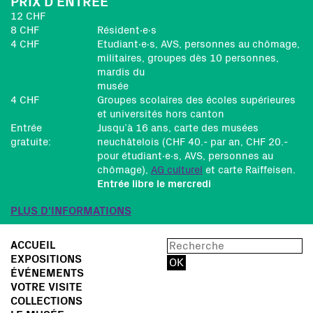
PRIX D'ENTRÉE
12 CHF
8 CHF
Résident∙e∙s
4 CHF
Etudiant∙e∙s, AVS, personnes au chômage,
militaires, groupes dès 10 personnes,
mardis du
musée
4 CHF
Groupes scolaires des écoles supérieures
et universités hors canton
Entrée
Jusqu’à 16 ans, carte des musées
gratuite:
neuchâtelois (CHF 40.- par an, CHF 20.-
pour étudiant∙e∙s, AVS, personnes au
chômage),
AG culturel
et carte Raiffeisen.
Entrée libre le mercredi
PLUS D'INFORMATIONS
ACCUEIL
EXPOSITIONS
ÉVÉNEMENTS
VOTRE VISITE
COLLECTIONS