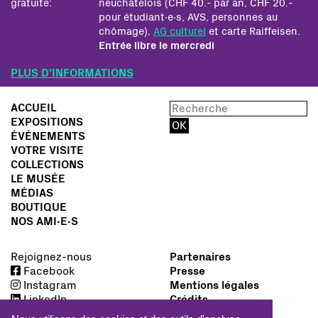
gratuite:
neuchâtelois (CHF 40.- par an, CHF 20.-
pour étudiant∙e∙s, AVS, personnes au
chômage),
AG culturel
et carte Raiffeisen.
Entrée libre le mercredi
PLUS D'INFORMATIONS
ACCUEIL
EXPOSITIONS
ÉVÉNEMENTS
VOTRE VISITE
COLLECTIONS
LE MUSÉE
MÉDIAS
BOUTIQUE
NOS AMI∙E∙S
Rejoignez-nous
Partenaires
Facebook
Presse
Instagram
Mentions légales
LinkedIn
Crédits