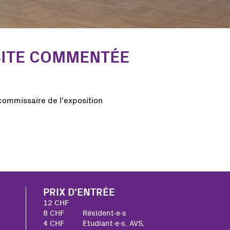
ISITE COMMENTÉE
commissaire de l'exposition
PRIX D'ENTRÉE
12 CHF
8 CHF
Résident∙e∙s
4 CHF
Etudiant∙e∙s, AVS,