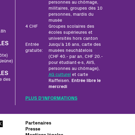
personnes au chômage,
militaires, groupes dès 10
personnes, mardis du
musée
4 CHF
Groupes scolaires des
18h
écoles supérieures et
universités hors canton
LES
Entrée
Jusqu’à 16 ans, carte des
gratuite:
musées neuchâtelois
ôte)
(CHF 40.- par an, CHF 20.-
Jeûne)
pour étudiant∙e∙s, AVS,
personnes au chômage),
LES
AG culturel
et carte
e des
Raiffeisen.
Entrée libre le
mercredi
PLUS D'INFORMATIONS
Partenaires
Presse