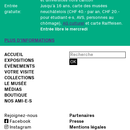
et universités hors canton
Entrée
Jusqu’à 16 ans, carte des musées
gratuite:
neuchâtelois (CHF 40.- par an, CHF 20.-
pour étudiant∙e∙s, AVS, personnes au
chômage),
AG culturel
et carte Raiffeisen.
Entrée libre le mercredi
PLUS D'INFORMATIONS
ACCUEIL
EXPOSITIONS
ÉVÉNEMENTS
VOTRE VISITE
COLLECTIONS
LE MUSÉE
MÉDIAS
BOUTIQUE
NOS AMI∙E∙S
Rejoignez-nous
Partenaires
Facebook
Presse
Instagram
Mentions légales