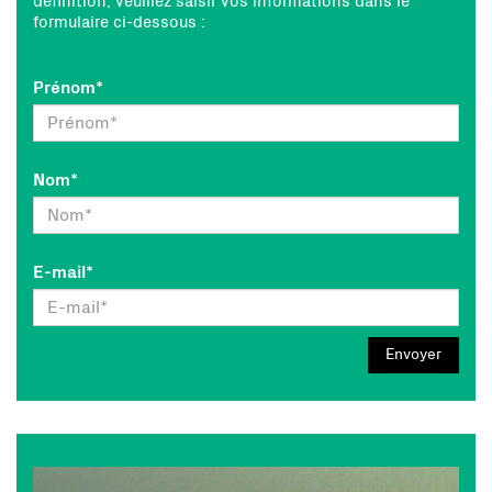
définition, veuillez saisir vos informations dans le
formulaire ci-dessous :
Prénom
*
Nom
*
E-mail
*
Envoyer