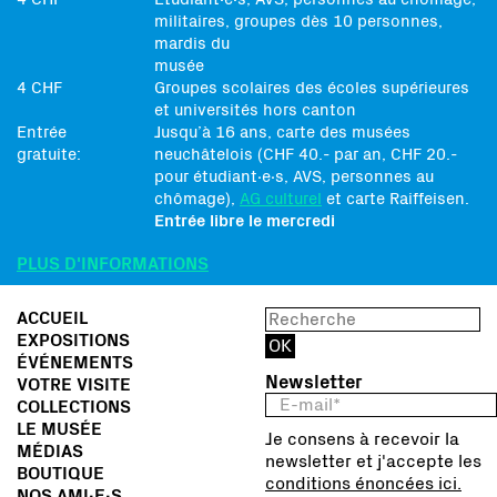
militaires, groupes dès 10 personnes,
mardis du
musée
4 CHF
Groupes scolaires des écoles supérieures
et universités hors canton
Entrée
Jusqu’à 16 ans, carte des musées
gratuite:
neuchâtelois (CHF 40.- par an, CHF 20.-
pour étudiant∙e∙s, AVS, personnes au
chômage),
AG culturel
et carte Raiffeisen.
Entrée libre le mercredi
PLUS D'INFORMATIONS
ACCUEIL
EXPOSITIONS
ÉVÉNEMENTS
Newsletter
VOTRE VISITE
COLLECTIONS
LE MUSÉE
Je consens à recevoir la
MÉDIAS
newsletter et j'accepte les
BOUTIQUE
conditions énoncées ici.
NOS AMI∙E∙S