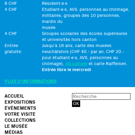
8 CHF
Résident∙e∙s
4 CHF
Etudiant∙e∙s, AVS, personnes au chômage,
militaires, groupes dès 10 personnes,
mardis du
musée
4 CHF
Groupes scolaires des écoles supérieures
et universités hors canton
Entrée
Jusqu’à 16 ans, carte des musées
gratuite:
neuchâtelois (CHF 40.- par an, CHF 20.-
pour étudiant∙e∙s, AVS, personnes au
chômage),
AG culturel
et carte Raiffeisen.
Entrée libre le mercredi
PLUS D'INFORMATIONS
ACCUEIL
EXPOSITIONS
ÉVÉNEMENTS
VOTRE VISITE
COLLECTIONS
LE MUSÉE
MÉDIAS