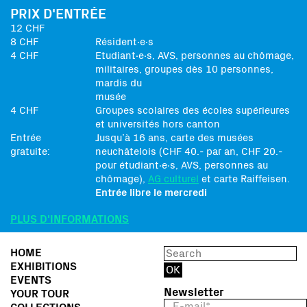
PRIX D'ENTRÉE
12 CHF
8 CHF
Résident∙e∙s
4 CHF
Etudiant∙e∙s, AVS, personnes au chômage,
militaires, groupes dès 10 personnes,
mardis du
musée
4 CHF
Groupes scolaires des écoles supérieures
et universités hors canton
Entrée
Jusqu’à 16 ans, carte des musées
gratuite:
neuchâtelois (CHF 40.- par an, CHF 20.-
pour étudiant∙e∙s, AVS, personnes au
chômage),
AG culturel
et carte Raiffeisen.
Entrée libre le mercredi
PLUS D'INFORMATIONS
HOME
EXHIBITIONS
EVENTS
Newsletter
YOUR TOUR