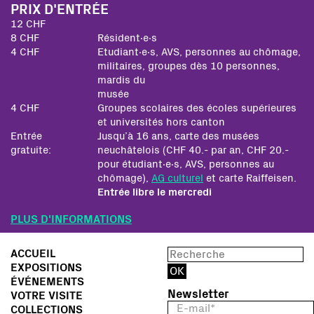
PRIX D'ENTRÉE
12 CHF
8 CHF
Résident∙e∙s
4 CHF
Etudiant∙e∙s, AVS, personnes au chômage,
militaires, groupes dès 10 personnes,
mardis du
musée
4 CHF
Groupes scolaires des écoles supérieures
et universités hors canton
Entrée
Jusqu’à 16 ans, carte des musées
gratuite:
neuchâtelois (CHF 40.- par an, CHF 20.-
pour étudiant∙e∙s, AVS, personnes au
chômage),
AG culturel
et carte Raiffeisen.
Entrée libre le mercredi
PLUS D'INFORMATIONS
ACCUEIL
EXPOSITIONS
ÉVÉNEMENTS
Newsletter
VOTRE VISITE
COLLECTIONS