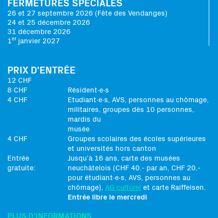
FERMETURES SPÉCIALES
26 et 27 septembre 2026 (Fête des Vendanges)
24 et 25 décembre 2026
31 décembre 2026
er
1
janvier 2027
PRIX D'ENTRÉE
12 CHF
8 CHF
Résident∙e∙s
4 CHF
Etudiant∙e∙s, AVS, personnes au chômage,
militaires, groupes dès 10 personnes,
mardis du
musée
4 CHF
Groupes scolaires des écoles supérieures
et universités hors canton
Entrée
Jusqu’à 16 ans, carte des musées
gratuite:
neuchâtelois (CHF 40.- par an, CHF 20.-
pour étudiant∙e∙s, AVS, personnes au
chômage),
AG culturel
et carte Raiffeisen.
Entrée libre le mercredi
PLUS D'INFORMATIONS