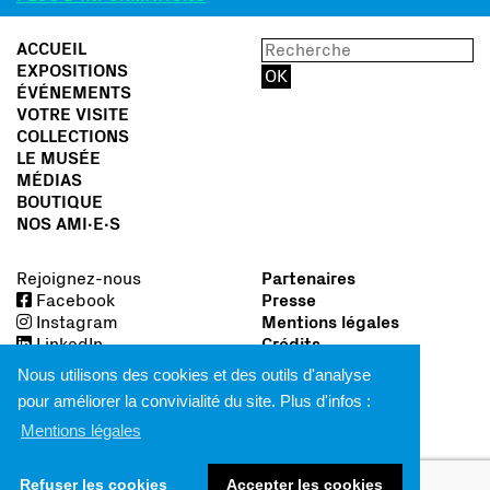
ACCUEIL
EXPOSITIONS
ÉVÉNEMENTS
VOTRE VISITE
COLLECTIONS
LE MUSÉE
MÉDIAS
BOUTIQUE
NOS AMI∙E∙S
Rejoignez-nous
Partenaires
Facebook
Presse
Instagram
Mentions légales
LinkedIn
Crédits
Nous utilisons des cookies et des outils d'analyse
pour améliorer la convivialité du site. Plus d'infos :
Mentions légales
Refuser les cookies
Accepter les cookies