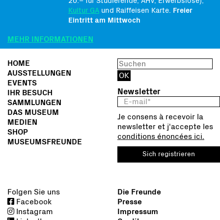
20.– für Studierende, AHV, Erwerbslose),
Kultur GA
und Raiffeisen Karte.
Freier
Eintritt am Mittwoch
MEHR INFORMATIONEN
HOME
AUSSTELLUNGEN
EVENTS
Newsletter
IHR BESUCH
SAMMLUNGEN
DAS MUSEUM
Je consens à recevoir la
MEDIEN
newsletter et j'accepte les
SHOP
conditions énoncées ici.
MUSEUMSFREUNDE
Sich registrieren
Folgen Sie uns
Die Freunde
Facebook
Presse
Instagram
Impressum