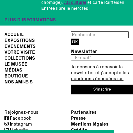
chômage),
AG culturel
et carte Raiffeisen.
Entrée libre le mercredi
PLUS D'INFORMATIONS
ACCUEIL
EXPOSITIONS
ÉVÉNEMENTS
Newsletter
VOTRE VISITE
COLLECTIONS
LE MUSÉE
Je consens à recevoir la
MÉDIAS
newsletter et j'accepte les
BOUTIQUE
conditions énoncées ici.
NOS AMI∙E∙S
S'inscrire
Rejoignez-nous
Partenaires
Facebook
Presse
Instagram
Mentions légales
LinkedIn
Crédits