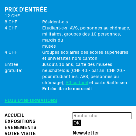
PRIX D'ENTRÉE
12 CHF
8 CHF
Résident∙e∙s
4 CHF
Etudiant∙e∙s, AVS, personnes au chômage,
militaires, groupes dès 10 personnes,
mardis du
musée
4 CHF
Groupes scolaires des écoles supérieures
et universités hors canton
Entrée
Jusqu’à 16 ans, carte des musées
gratuite:
neuchâtelois (CHF 40.- par an, CHF 20.-
pour étudiant∙e∙s, AVS, personnes au
chômage),
AG culturel
et carte Raiffeisen.
Entrée libre le mercredi
PLUS D'INFORMATIONS
ACCUEIL
EXPOSITIONS
ÉVÉNEMENTS
Newsletter
VOTRE VISITE