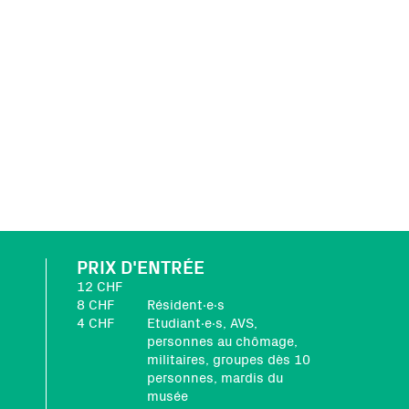
PRIX D'ENTRÉE
12 CHF
8 CHF
Résident∙e∙s
4 CHF
Etudiant∙e∙s, AVS,
personnes au chômage,
militaires, groupes dès 10
personnes, mardis du
musée