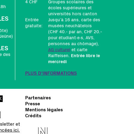
4 CHF
Groupes scolaires des
18h
écoles supérieures et
universités hors canton
LES
Entrée
Jusqu’à 16 ans, carte des
gratuite:
musées neuchâtelois
ôte)
(CHF 40.- par an, CHF 20.-
Jeûne)
pour étudiant∙e∙s, AVS,
personnes au chômage),
LES
AG culturel
et carte
e des
Raiffeisen.
Entrée libre le
mercredi
PLUS D'INFORMATIONS
Partenaires
Presse
Mentions légales
Crédits
sletter et
cées ici.