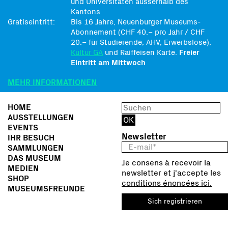
und Universitäten ausserhalb des
Kantons
Gratiseintritt:
Bis 16 Jahre, Neuenburger Museums-
Abonnement (CHF 40.– pro Jahr / CHF
20.– für Studierende, AHV, Erwerbslose),
Kultur GA
und Raiffeisen Karte.
Freier
Eintritt am Mittwoch
MEHR INFORMATIONEN
HOME
AUSSTELLUNGEN
EVENTS
Newsletter
IHR BESUCH
SAMMLUNGEN
DAS MUSEUM
Je consens à recevoir la
MEDIEN
newsletter et j'accepte les
SHOP
conditions énoncées ici.
MUSEUMSFREUNDE
Sich registrieren