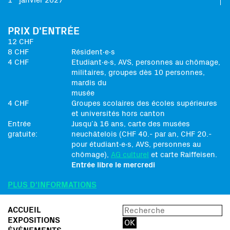
1
janvier 2027
PRIX D'ENTRÉE
12 CHF
8 CHF
Résident∙e∙s
4 CHF
Etudiant∙e∙s, AVS, personnes au chômage,
militaires, groupes dès 10 personnes,
mardis du
musée
4 CHF
Groupes scolaires des écoles supérieures
et universités hors canton
Entrée
Jusqu’à 16 ans, carte des musées
gratuite:
neuchâtelois (CHF 40.- par an, CHF 20.-
pour étudiant∙e∙s, AVS, personnes au
chômage),
AG culturel
et carte Raiffeisen.
Entrée libre le mercredi
PLUS D'INFORMATIONS
ACCUEIL
EXPOSITIONS