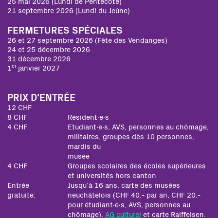
25 mai 2026 (Lundi de Pentecôte)
21 septembre 2026 (Lundi du Jeûne)
FERMETURES SPÉCIALES
26 et 27 septembre 2026 (Fête des Vendanges)
24 et 25 décembre 2026
31 décembre 2026
er
1
janvier 2027
PRIX D'ENTRÉE
12 CHF
8 CHF
Résident∙e∙s
4 CHF
Etudiant∙e∙s, AVS, personnes au chômage,
militaires, groupes dès 10 personnes,
mardis du
musée
4 CHF
Groupes scolaires des écoles supérieures
et universités hors canton
Entrée
Jusqu’à 16 ans, carte des musées
gratuite:
neuchâtelois (CHF 40.- par an, CHF 20.-
pour étudiant∙e∙s, AVS, personnes au
chômage),
AG culturel
et carte Raiffeisen.